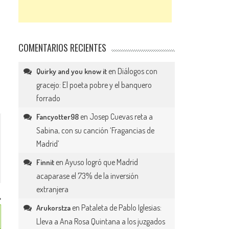
COMENTARIOS RECIENTES
en
Diálogos con
Quirky and you know it
gracejo: El poeta pobre y el banquero
forrado
en
Josep Cuevas reta a
Fancyotter98
Sabina, con su canción ‘Fragancias de
Madrid’
en
Ayuso logró que Madrid
Finnit
acaparase el 73% de la inversión
extranjera
en
Pataleta de Pablo Iglesias:
Arukorstza
Lleva a Ana Rosa Quintana a los juzgados