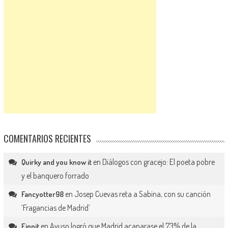
COMENTARIOS RECIENTES
en
Diálogos con gracejo: El poeta pobre
Quirky and you know it
y el banquero forrado
en
Josep Cuevas reta a Sabina, con su canción
Fancyotter98
‘Fragancias de Madrid’
en
Ayuso logró que Madrid acaparase el 73% de la
Finnit