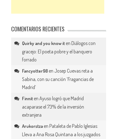
COMENTARIOS RECIENTES
en
Diálogos con
Quirky and you know it
gracejo: El poeta pobre y el banquero
forrado
en
Josep Cuevas reta a
Fancyotter98
Sabina, con su canción ‘Fragancias de
Madrid’
en
Ayuso logró que Madrid
Finnit
acaparase el 73% de la inversión
extranjera
en
Pataleta de Pablo Iglesias:
Arukorstza
Lleva a Ana Rosa Quintana a los juzgados