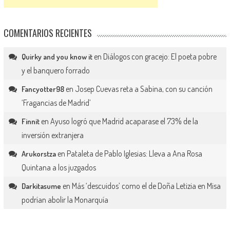
COMENTARIOS RECIENTES
en
Diálogos con gracejo: El poeta pobre
Quirky and you know it
y el banquero forrado
en
Josep Cuevas reta a Sabina, con su canción
Fancyotter98
‘Fragancias de Madrid’
en
Ayuso logró que Madrid acaparase el 73% de la
Finnit
inversión extranjera
en
Pataleta de Pablo Iglesias: Lleva a Ana Rosa
Arukorstza
Quintana a los juzgados
en
Más ‘descuidos’ como el de Doña Letizia en Misa
Darkitasume
podrían abolir la Monarquía