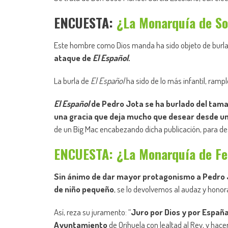
ENCUESTA:
¿La Monarquía de So
Este hombre como Dios manda ha sido objeto de burla
ataque de
El Español.
La burla de
El Español
ha sido de lo más infantil, ramp
El Español
de Pedro Jota se ha burlado del tamañ
una gracia que deja mucho que desear desde un 
de un Big Mac encabezando dicha publicación, para desp
ENCUESTA: ¿La Monarquía de Fel
Sin ánimo de dar mayor protagonismo a Pedro J
de niño pequeño
, se lo devolvemos al audaz y honor
Así, reza su juramento: “
Juro por Dios y por España
Ayuntamiento
de Orihuela con lealtad al Rey, y ha