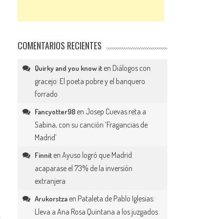
COMENTARIOS RECIENTES
en
Diálogos con
Quirky and you know it
gracejo: El poeta pobre y el banquero
forrado
en
Josep Cuevas reta a
Fancyotter98
Sabina, con su canción ‘Fragancias de
Madrid’
en
Ayuso logró que Madrid
Finnit
acaparase el 73% de la inversión
extranjera
en
Pataleta de Pablo Iglesias:
Arukorstza
Lleva a Ana Rosa Quintana a los juzgados