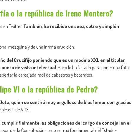
fía o la república de Irene Montero?
s en Twitter.
T
ambién, ha recibido un soez, cutre y simplón
lona, mezquina y de una ínfima erudición.
o del Crucifijo poniendo que es un modelo XXL en el titular,
punto de vista intelectual
. Poco le ha faltado para poner una foto
ertar la carcajada fácil de cabestros y botarates.
ipe VI o la república de Pedro?
ota, quien se sentirá muy orgulloso de blasfemar con gracias
able edil de VOX.
 cumplir fielmente las obligaciones del cargo de concejal en el
cer guardar la Constitución como norma fundamental del Estado».