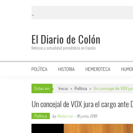
El Diario de Colón
Noticias y actualidad periodística en España
POLÍTICA
HISTORIA
HEMEROTECA
HUMO
Estas en
Inicio
>
Política
>
Un concejal de VOX jur
Un concejal de VOX jura el cargo ante D
Política
by
Redaccion
-
18 junio, 2019