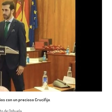
ios con un precioso Crucifijo
.
to de Orihuela.