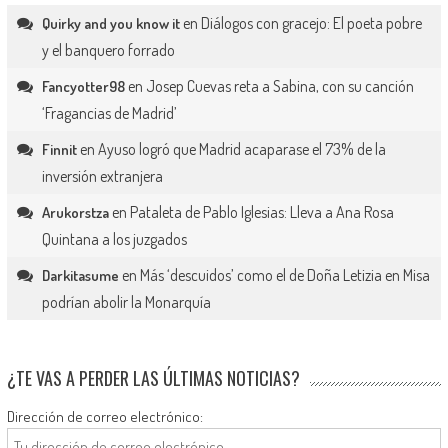
en
Diálogos con gracejo: El poeta pobre
Quirky and you know it
y el banquero forrado
en
Josep Cuevas reta a Sabina, con su canción
Fancyotter98
‘Fragancias de Madrid’
en
Ayuso logró que Madrid acaparase el 73% de la
Finnit
inversión extranjera
en
Pataleta de Pablo Iglesias: Lleva a Ana Rosa
Arukorstza
Quintana a los juzgados
en
Más ‘descuidos’ como el de Doña Letizia en Misa
Darkitasume
podrían abolir la Monarquía
¿TE VAS A PERDER LAS ÚLTIMAS NOTICIAS?
Dirección de correo electrónico: