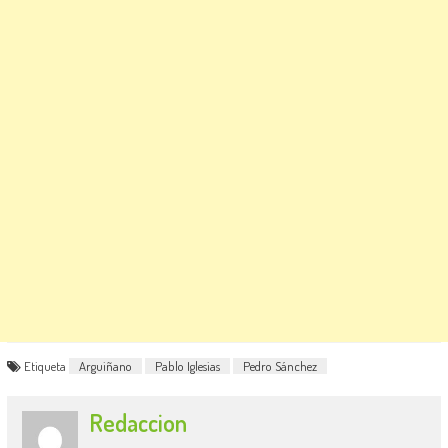
Etiqueta
Arguiñano
Pablo Iglesias
Pedro Sánchez
Redaccion