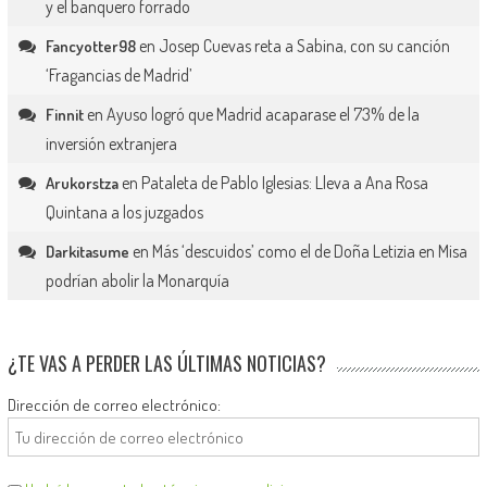
y el banquero forrado
en
Josep Cuevas reta a Sabina, con su canción
Fancyotter98
‘Fragancias de Madrid’
en
Ayuso logró que Madrid acaparase el 73% de la
Finnit
inversión extranjera
en
Pataleta de Pablo Iglesias: Lleva a Ana Rosa
Arukorstza
Quintana a los juzgados
en
Más ‘descuidos’ como el de Doña Letizia en Misa
Darkitasume
podrían abolir la Monarquía
¿TE VAS A PERDER LAS ÚLTIMAS NOTICIAS?
Dirección de correo electrónico: