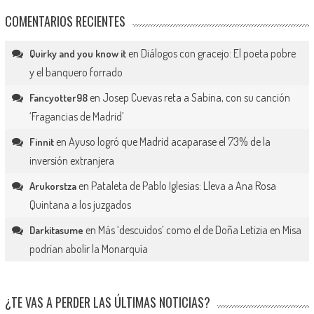
COMENTARIOS RECIENTES
en
Diálogos con gracejo: El poeta pobre
Quirky and you know it
y el banquero forrado
en
Josep Cuevas reta a Sabina, con su canción
Fancyotter98
‘Fragancias de Madrid’
en
Ayuso logró que Madrid acaparase el 73% de la
Finnit
inversión extranjera
en
Pataleta de Pablo Iglesias: Lleva a Ana Rosa
Arukorstza
Quintana a los juzgados
en
Más ‘descuidos’ como el de Doña Letizia en Misa
Darkitasume
podrían abolir la Monarquía
¿TE VAS A PERDER LAS ÚLTIMAS NOTICIAS?