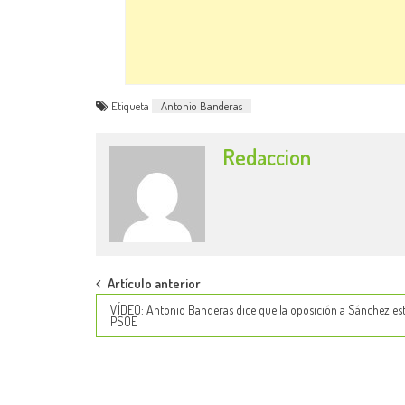
Etiqueta
Antonio Banderas
Redaccion
Post
Artículo anterior
VÍDEO: Antonio Banderas dice que la oposición a Sánchez est
navigation
PSOE