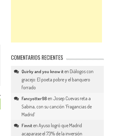
COMENTARIOS RECIENTES
en
Diálogos con
Quirky and you know it
gracejo: El poeta pobre y el banquero
forrado
en
Josep Cuevas reta a
Fancyotter98
Sabina, con su canción ‘Fragancias de
Madrid’
en
Ayuso logró que Madrid
Finnit
acaparase el 73% de la inversión