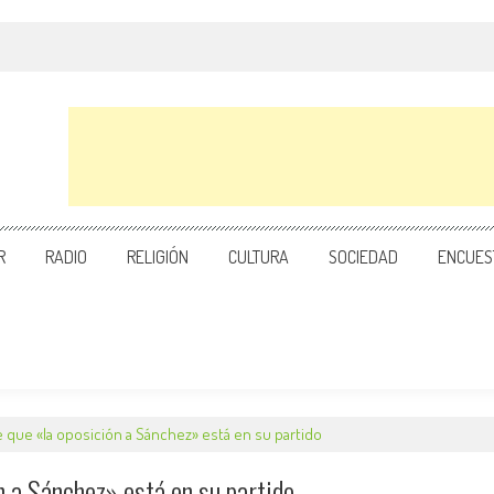
R
RADIO
RELIGIÓN
CULTURA
SOCIEDAD
ENCUES
 que «la oposición a Sánchez» está en su partido
n a Sánchez» está en su partido