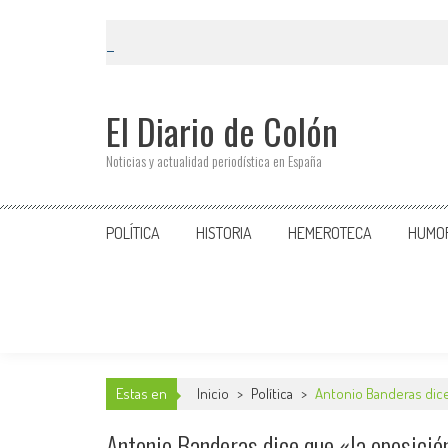
El Diario de Colón
Noticias y actualidad periodística en España
POLÍTICA
HISTORIA
HEMEROTECA
HUMO
Estas en
Inicio
>
Política
>
Antonio Banderas dice
Antonio Banderas dice que «la oposició