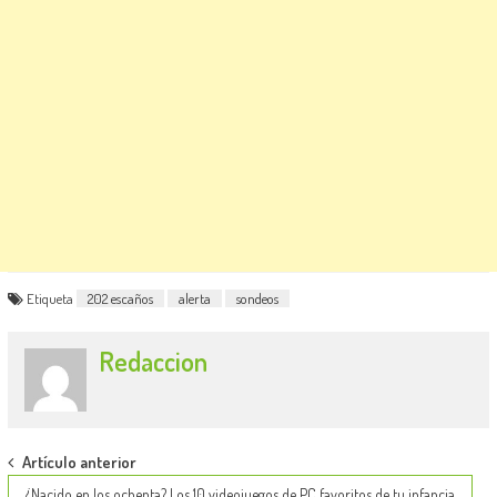
Etiqueta
202 escaños
alerta
sondeos
Redaccion
Post
Artículo anterior
¿Nacido en los ochenta? Los 10 videojuegos de PC favoritos de tu infancia