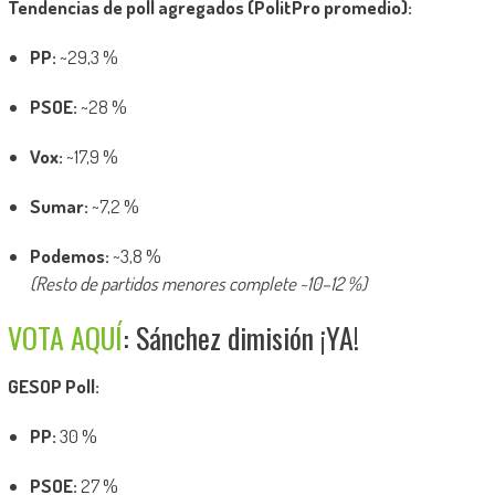
Tendencias de poll agregados (PolitPro promedio):
PP:
~29,3 %
PSOE:
~28 %
Vox:
~17,9 %
Sumar:
~7,2 %
Podemos:
~3,8 %
(Resto de partidos menores complete ~10–12 %)
VOTA AQUÍ
: Sánchez dimisión ¡YA!
GESOP Poll:
PP:
30 %
PSOE:
27 %