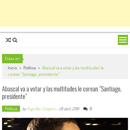
Estas en
Inicio
>
Política
>
Abascal va a votar y las multitudes le
corean “Santiago, presidente”
Abascal va a votar y las multitudes le corean “Santiago,
presidente”
Política
0
by
Íñigo Bou-Crespins
-
28 abril, 2019