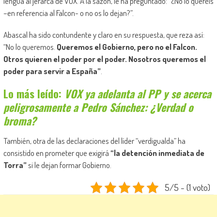
lengua al jerarca de VOX. A la sazón, le ha preguntado: “¿No lo queréis
–en referencia al Falcon- o no os lo dejan?”.
Abascal ha sido contundente y claro en su respuesta, que reza así:
“No lo queremos.
Queremos el Gobierno, pero no el Falcon.
Otros quieren el poder por el poder. Nosotros queremos el
poder para servir a España”
.
Lo más leído:
VOX ya adelanta al PP y se acerca
peligrosamente a Pedro Sánchez: ¿Verdad o
broma?
También, otra de las declaraciones del líder “verdigualda” ha
consistido en prometer que exigirá
“la detención inmediata de
Torra”
si le dejan formar Gobierno.
5/5 - (1 voto)