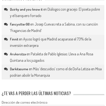
en
Diálogos con gracejo: El poeta pobre
Quirky and you know it
y el banquero forrado
en
Josep Cuevas reta a Sabina, con su canción
Fancyotter98
‘Fragancias de Madrid’
en
Ayuso logró que Madrid acaparase el 73% de la
Finnit
inversión extranjera
en
Pataleta de Pablo Iglesias: Lleva a Ana Rosa
Arukorstza
Quintana a los juzgados
en
Más ‘descuidos’ como el de Doña Letizia en Misa
Darkitasume
podrían abolir la Monarquía
¿TE VAS A PERDER LAS ÚLTIMAS NOTICIAS?
Dirección de correo electrónico: