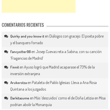
COMENTARIOS RECIENTES
en
Diálogos con gracejo: El poeta pobre
Quirky and you know it
y el banquero forrado
en
Josep Cuevas reta a Sabina, con su canción
Fancyotter98
‘Fragancias de Madrid’
en
Ayuso logró que Madrid acaparase el 73% de la
Finnit
inversión extranjera
en
Pataleta de Pablo Iglesias: Lleva a Ana Rosa
Arukorstza
Quintana a los juzgados
en
Más ‘descuidos’ como el de Doña Letizia en Misa
Darkitasume
podrían abolir la Monarquía