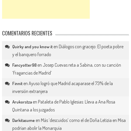
COMENTARIOS RECIENTES
en
Diálogos con gracejo: El poeta pobre
Quirky and you know it
y el banquero forrado
en
Josep Cuevas reta a Sabina, con su canción
Fancyotter98
‘Fragancias de Madrid’
en
Ayuso logró que Madrid acaparase el 73% de la
Finnit
inversión extranjera
en
Pataleta de Pablo Iglesias: Lleva a Ana Rosa
Arukorstza
Quintana a los juzgados
en
Más ‘descuidos’ como el de Doña Letizia en Misa
Darkitasume
podrían abolir la Monarquía