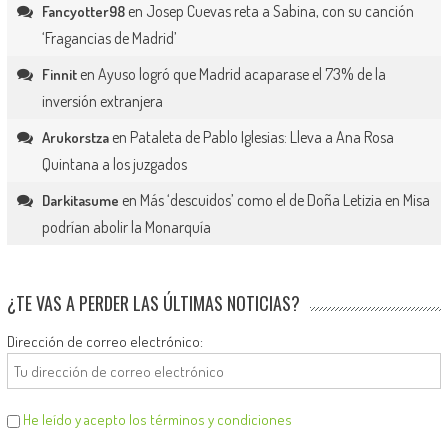
en
Josep Cuevas reta a Sabina, con su canción
Fancyotter98
‘Fragancias de Madrid’
en
Ayuso logró que Madrid acaparase el 73% de la
Finnit
inversión extranjera
en
Pataleta de Pablo Iglesias: Lleva a Ana Rosa
Arukorstza
Quintana a los juzgados
en
Más ‘descuidos’ como el de Doña Letizia en Misa
Darkitasume
podrían abolir la Monarquía
¿TE VAS A PERDER LAS ÚLTIMAS NOTICIAS?
Dirección de correo electrónico:
He leído y acepto los términos y condiciones