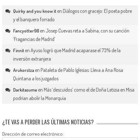
en
Diálogos con gracejo: El poeta pobre
Quirky and you know it
y el banquero forrado
en
Josep Cuevas reta a Sabina, con su canción
Fancyotter98
‘Fragancias de Madrid’
en
Ayuso logró que Madrid acaparase el 73% de la
Finnit
inversión extranjera
en
Pataleta de Pablo Iglesias: Lleva a Ana Rosa
Arukorstza
Quintana a los juzgados
en
Más ‘descuidos’ como el de Doña Letizia en Misa
Darkitasume
podrían abolir la Monarquía
¿TE VAS A PERDER LAS ÚLTIMAS NOTICIAS?
Dirección de correo electrónico: