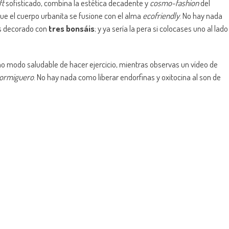
ft
sofisticado, combina la estética decadente y
cosmo-fashion
del
ue el cuerpo urbanita se fusione con el alma
ecofriendly
. No hay nada
s decorado con
tres bonsáis
; y ya sería la pera si colocases uno al lado
mo modo saludable de hacer ejercicio, mientras observas un vídeo de
Hormiguero
. No hay nada como liberar endorfinas y oxitocina al son de