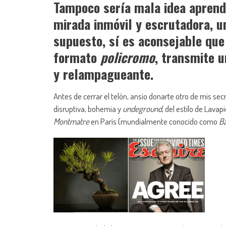
Tampoco sería mala idea aprend
mirada inmóvil y escrutadora, u
supuesto, sí es aconsejable que 
formato
policromo
, transmite u
y relampagueante.
Antes de cerrar el telón, ansío donarte otro de mis se
disruptiva, bohemia y
undeground
, del estilo de Lava
Montmatre
en París (mundialmente conocido como
Ba