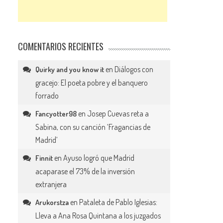
COMENTARIOS RECIENTES
en
Diálogos con
Quirky and you know it
gracejo: El poeta pobre y el banquero
forrado
en
Josep Cuevas reta a
Fancyotter98
Sabina, con su canción ‘Fragancias de
Madrid’
en
Ayuso logró que Madrid
Finnit
acaparase el 73% de la inversión
extranjera
en
Pataleta de Pablo Iglesias:
Arukorstza
Lleva a Ana Rosa Quintana a los juzgados