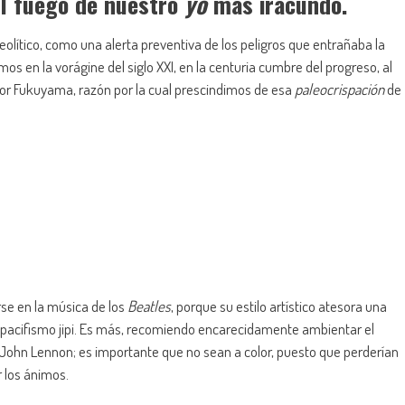
el fuego de nuestro
yo
más iracundo.
lítico, como una alerta preventiva de los peligros que entrañaba la
os en la vorágine del siglo XXI, en la centuria cumbre del progreso, al
or Fukuyama, razón por la cual prescindimos de esa
paleocrispación
de
rse en la música de los
Beatles
, porque su estilo artístico atesora una
y pacifismo jipi. Es más, recomiendo encarecidamente ambientar el
John Lennon; es importante que no sean a color, puesto que perderían
 los ánimos.