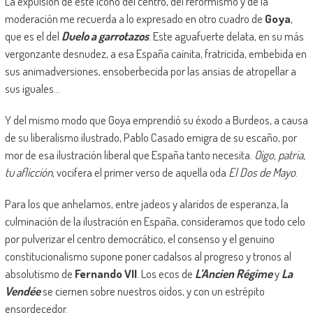
La expulsión de este icono del centro, del reformismo y de la
moderación me recuerda a lo expresado en otro cuadro de
Goya
,
que es el del
Duelo a garrotazos
. Este aguafuerte delata, en su más
vergonzante desnudez, a esa España cainita, fratricida, embebida en
sus animadversiones, ensoberbecida por las ansias de atropellar a
sus iguales…
Y del mismo modo que Goya emprendió su éxodo a Burdeos, a causa
de su liberalismo ilustrado, Pablo Casado emigra de su escaño, por
mor de esa ilustración liberal que España tanto necesita.
Oigo, patria,
tu aflicción
, vocifera el primer verso de aquella oda
El Dos de Mayo
.
Para los que anhelamos, entre jadeos y alaridos de esperanza, la
culminación de la ilustración en España, consideramos que todo celo
por pulverizar el centro democrático, el consenso y el genuino
constitucionalismo supone poner cadalsos al progreso y tronos al
absolutismo de
Fernando VII
. Los ecos de
L’Ancien Régime
y
La
Vendée
se ciernen sobre nuestros oídos, y con un estrépito
ensordecedor.