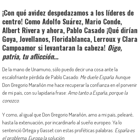
¡Con qué avidez despedazamos a los líderes de
centro! Como Adolfo Suárez, Mario Conde,
Albert Rivera y ahora, Pablo Casado ¡Qué dirían
Goya, Jovellanos, Floridablanca, Lerroux y Clara
Campoamor si levantaran la cabeza!
Oigo,
patria, tu aflicción…
De la mano de Unamuno, sólo puedo decir una cosa ante la
escalofriante pérdida de Pablo Casado:
Me duele España
. Aunque
Don Gregorio Marañón me hace recuperar la confianza en el porvenir
de mi país, con su lapidaria frase:
Amo tanto a España, porque la
conozco
.
Y como, al igual que Don Gregorio Marañón, amo a mi país, pelearé,
hasta la extenuación, por incardinarlo al sueño europeo. Ya lo
sentenció Ortega y Gasset con estas proféticas palabras:
España es
el problema, Europa la solución
.