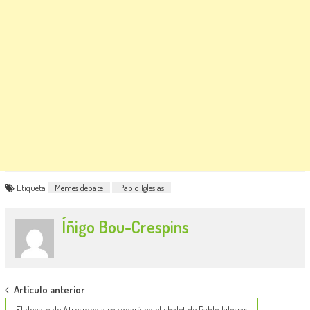
Etiqueta
Memes debate
Pablo Iglesias
Íñigo Bou-Crespins
Post
Artículo anterior
El debate de Atresmedia se rodará en el chalet de Pablo Iglesias