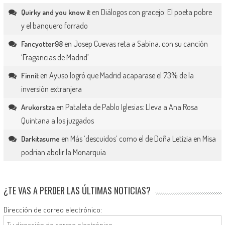
en
Diálogos con gracejo: El poeta pobre
Quirky and you know it
y el banquero forrado
en
Josep Cuevas reta a Sabina, con su canción
Fancyotter98
‘Fragancias de Madrid’
en
Ayuso logró que Madrid acaparase el 73% de la
Finnit
inversión extranjera
en
Pataleta de Pablo Iglesias: Lleva a Ana Rosa
Arukorstza
Quintana a los juzgados
en
Más ‘descuidos’ como el de Doña Letizia en Misa
Darkitasume
podrían abolir la Monarquía
¿TE VAS A PERDER LAS ÚLTIMAS NOTICIAS?
Dirección de correo electrónico: