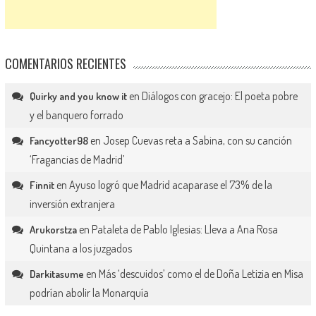
COMENTARIOS RECIENTES
en
Diálogos con gracejo: El poeta pobre
Quirky and you know it
y el banquero forrado
en
Josep Cuevas reta a Sabina, con su canción
Fancyotter98
‘Fragancias de Madrid’
en
Ayuso logró que Madrid acaparase el 73% de la
Finnit
inversión extranjera
en
Pataleta de Pablo Iglesias: Lleva a Ana Rosa
Arukorstza
Quintana a los juzgados
en
Más ‘descuidos’ como el de Doña Letizia en Misa
Darkitasume
podrían abolir la Monarquía