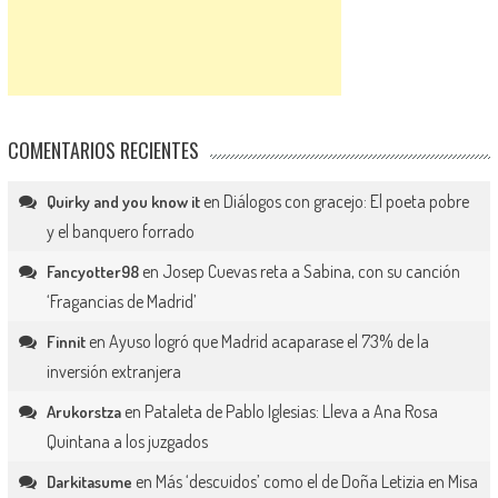
COMENTARIOS RECIENTES
en
Diálogos con gracejo: El poeta pobre
Quirky and you know it
y el banquero forrado
en
Josep Cuevas reta a Sabina, con su canción
Fancyotter98
‘Fragancias de Madrid’
en
Ayuso logró que Madrid acaparase el 73% de la
Finnit
inversión extranjera
en
Pataleta de Pablo Iglesias: Lleva a Ana Rosa
Arukorstza
Quintana a los juzgados
en
Más ‘descuidos’ como el de Doña Letizia en Misa
Darkitasume