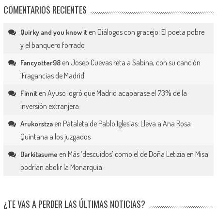
COMENTARIOS RECIENTES
en
Diálogos con gracejo: El poeta pobre
Quirky and you know it
y el banquero forrado
en
Josep Cuevas reta a Sabina, con su canción
Fancyotter98
‘Fragancias de Madrid’
en
Ayuso logró que Madrid acaparase el 73% de la
Finnit
inversión extranjera
en
Pataleta de Pablo Iglesias: Lleva a Ana Rosa
Arukorstza
Quintana a los juzgados
en
Más ‘descuidos’ como el de Doña Letizia en Misa
Darkitasume
podrían abolir la Monarquía
¿TE VAS A PERDER LAS ÚLTIMAS NOTICIAS?