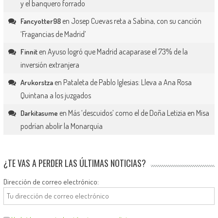
y el banquero forrado
en
Josep Cuevas reta a Sabina, con su canción
Fancyotter98
‘Fragancias de Madrid’
en
Ayuso logró que Madrid acaparase el 73% de la
Finnit
inversión extranjera
en
Pataleta de Pablo Iglesias: Lleva a Ana Rosa
Arukorstza
Quintana a los juzgados
en
Más ‘descuidos’ como el de Doña Letizia en Misa
Darkitasume
podrían abolir la Monarquía
¿TE VAS A PERDER LAS ÚLTIMAS NOTICIAS?
Dirección de correo electrónico: