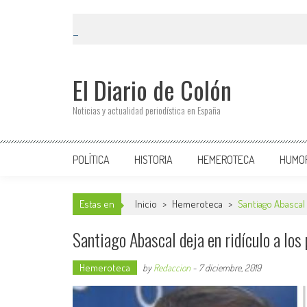
El Diario de Colón
Noticias y actualidad periodística en España
POLÍTICA
HISTORIA
HEMEROTECA
HUMO
Estas en
Inicio
>
Hemeroteca
>
Santiago Abascal 
Santiago Abascal deja en ridículo a los
Hemeroteca
by
Redaccion
-
7 diciembre, 2019