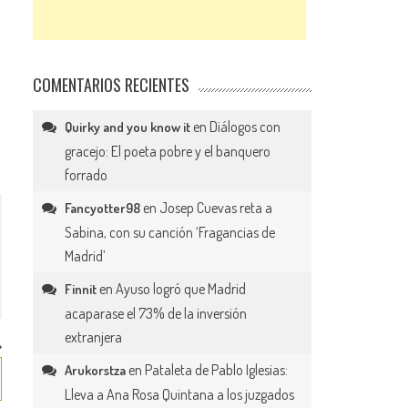
COMENTARIOS RECIENTES
en
Diálogos con
Quirky and you know it
gracejo: El poeta pobre y el banquero
forrado
en
Josep Cuevas reta a
Fancyotter98
Sabina, con su canción ‘Fragancias de
Madrid’
en
Ayuso logró que Madrid
Finnit
acaparase el 73% de la inversión
extranjera
en
Pataleta de Pablo Iglesias:
Arukorstza
Lleva a Ana Rosa Quintana a los juzgados