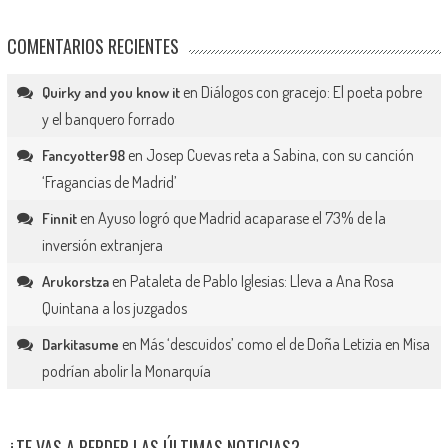
COMENTARIOS RECIENTES
en
Diálogos con gracejo: El poeta pobre
Quirky and you know it
y el banquero forrado
en
Josep Cuevas reta a Sabina, con su canción
Fancyotter98
‘Fragancias de Madrid’
en
Ayuso logró que Madrid acaparase el 73% de la
Finnit
inversión extranjera
en
Pataleta de Pablo Iglesias: Lleva a Ana Rosa
Arukorstza
Quintana a los juzgados
en
Más ‘descuidos’ como el de Doña Letizia en Misa
Darkitasume
podrían abolir la Monarquía
¿TE VAS A PERDER LAS ÚLTIMAS NOTICIAS?