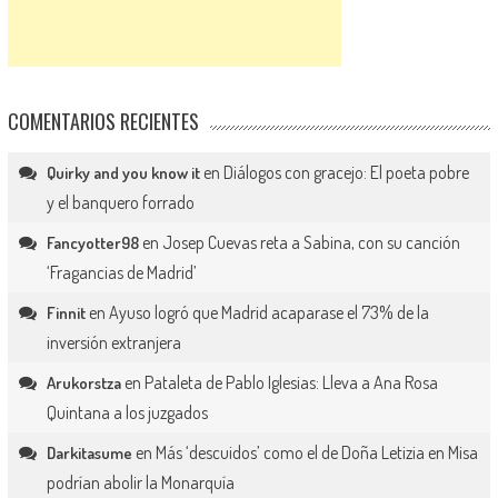
COMENTARIOS RECIENTES
en
Diálogos con gracejo: El poeta pobre
Quirky and you know it
y el banquero forrado
en
Josep Cuevas reta a Sabina, con su canción
Fancyotter98
‘Fragancias de Madrid’
en
Ayuso logró que Madrid acaparase el 73% de la
Finnit
inversión extranjera
en
Pataleta de Pablo Iglesias: Lleva a Ana Rosa
Arukorstza
Quintana a los juzgados
en
Más ‘descuidos’ como el de Doña Letizia en Misa
Darkitasume
podrían abolir la Monarquía