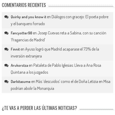
COMENTARIOS RECIENTES
en
Diálogos con gracejo: El poeta pobre
Quirky and you know it
y el banquero forrado
en
Josep Cuevas reta a Sabina, con su canción
Fancyotter98
‘Fragancias de Madrid’
en
Ayuso logró que Madrid acaparase el 73% de la
Finnit
inversión extranjera
en
Pataleta de Pablo Iglesias: Lleva a Ana Rosa
Arukorstza
Quintana a los juzgados
en
Más ‘descuidos’ como el de Doña Letizia en Misa
Darkitasume
podrían abolir la Monarquía
¿TE VAS A PERDER LAS ÚLTIMAS NOTICIAS?