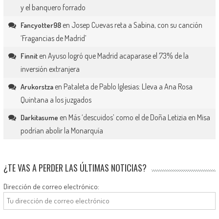
y el banquero forrado
en
Josep Cuevas reta a Sabina, con su canción
Fancyotter98
‘Fragancias de Madrid’
en
Ayuso logró que Madrid acaparase el 73% de la
Finnit
inversión extranjera
en
Pataleta de Pablo Iglesias: Lleva a Ana Rosa
Arukorstza
Quintana a los juzgados
en
Más ‘descuidos’ como el de Doña Letizia en Misa
Darkitasume
podrían abolir la Monarquía
¿TE VAS A PERDER LAS ÚLTIMAS NOTICIAS?
Dirección de correo electrónico: