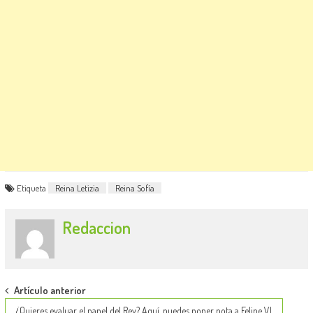
Etiqueta
Reina Letizia
Reina Sofía
Redaccion
Post
Artículo anterior
¿Quieres evaluar el papel del Rey? Aquí, puedes poner nota a Felipe VI