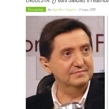
Encuestas
by
Íñigo Bou-Crespins
-
3 mayo, 2019