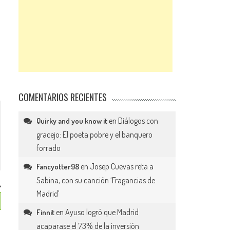
COMENTARIOS RECIENTES
en
Diálogos con
Quirky and you know it
gracejo: El poeta pobre y el banquero
forrado
en
Josep Cuevas reta a
Fancyotter98
Sabina, con su canción ‘Fragancias de
Madrid’
en
Ayuso logró que Madrid
Finnit
acaparase el 73% de la inversión