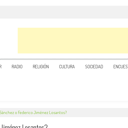
R
RADIO
RELIGIÓN
CULTURA
SOCIEDAD
ENCUES
Sánchez o Federico Jiménez Losantos?
 Jiménez Losantos?