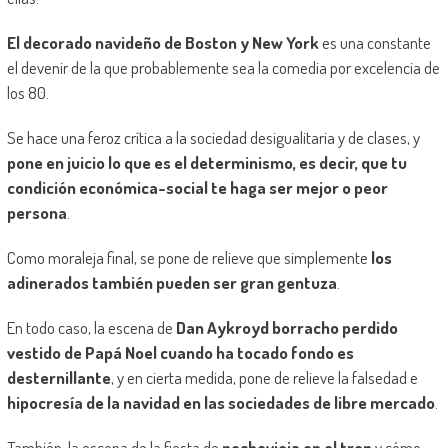
El decorado navideño de Boston y New York
es una constante
el devenir de la que probablemente sea la comedia por excelencia de
los 80.
Se hace una feroz crítica a la sociedad desigualitaria
y de clases, y
pone en juicio lo que es el determinismo, es decir, que tu
condición económica-social
te haga
ser mejor o peor
persona
.
Como moraleja final, se pone de relieve que simplemente
los
adinerados también pueden ser gran gentuza
.
En todo caso, la escena de
Dan
Aykroyd
borracho perdido
vestido de Papá Noel cuando ha tocado fondo es
desternillante
, y en cierta medida, pone de relieve la falsedad e
hipocresía de la navidad en las sociedades de libre mercado
.
También, la escena de la fiesta de
nochevieja en el tren
y cómo