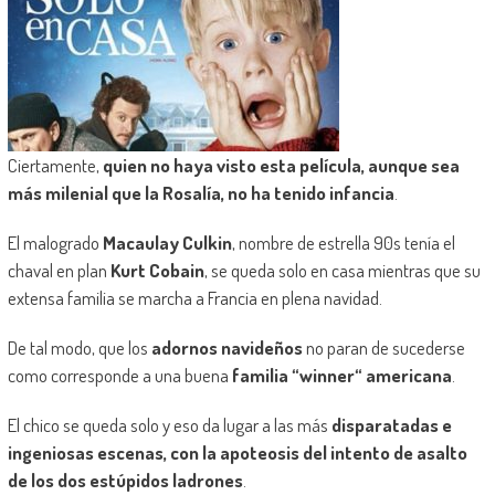
Ciertamente,
quien no haya visto esta película, aunque sea
más
milenial
que la Rosalía, no ha tenido infancia
.
El malogrado
Macaulay
Culkin
, nombre de estrell
a
90s tenía el
chaval en plan
Kurt Cobain
, se queda solo en casa mientras
que
su
extensa familia se marcha a Francia en plena navidad.
De tal modo, que los
adornos navideños
no paran de sucederse
como corresponde a una buena
familia “
winner“
americana
.
El chico se queda solo y eso da lugar a las más
disparatadas e
ingeniosas escenas, con la apoteosis del intento de asalto
de los dos estúpidos ladrones
.