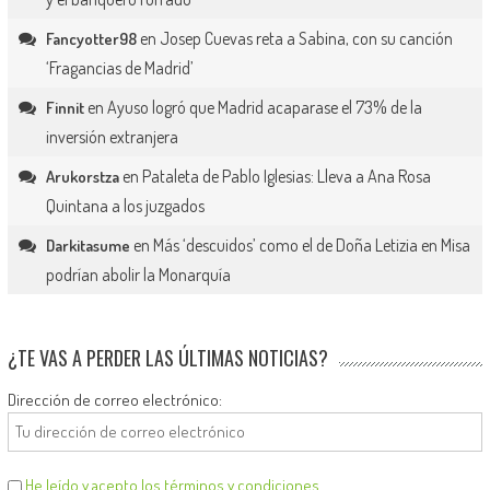
en
Josep Cuevas reta a Sabina, con su canción
Fancyotter98
‘Fragancias de Madrid’
en
Ayuso logró que Madrid acaparase el 73% de la
Finnit
inversión extranjera
en
Pataleta de Pablo Iglesias: Lleva a Ana Rosa
Arukorstza
Quintana a los juzgados
en
Más ‘descuidos’ como el de Doña Letizia en Misa
Darkitasume
podrían abolir la Monarquía
¿TE VAS A PERDER LAS ÚLTIMAS NOTICIAS?
Dirección de correo electrónico:
He leído y acepto los términos y condiciones