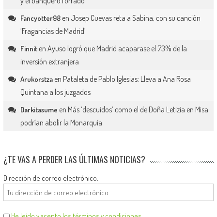
y el banquero forrado
en
Josep Cuevas reta a Sabina, con su canción
Fancyotter98
‘Fragancias de Madrid’
en
Ayuso logró que Madrid acaparase el 73% de la
Finnit
inversión extranjera
en
Pataleta de Pablo Iglesias: Lleva a Ana Rosa
Arukorstza
Quintana a los juzgados
en
Más ‘descuidos’ como el de Doña Letizia en Misa
Darkitasume
podrían abolir la Monarquía
¿TE VAS A PERDER LAS ÚLTIMAS NOTICIAS?
Dirección de correo electrónico:
He leído y acepto los términos y condiciones