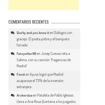
COMENTARIOS RECIENTES
en
Diálogos con
Quirky and you know it
gracejo: El poeta pobre y el banquero
forrado
en
Josep Cuevas reta a
Fancyotter98
Sabina, con su canción ‘Fragancias de
Madrid’
en
Ayuso logró que Madrid
Finnit
acaparase el 73% de la inversión
extranjera
en
Pataleta de Pablo Iglesias:
Arukorstza
Lleva a Ana Rosa Quintana a los juzgados