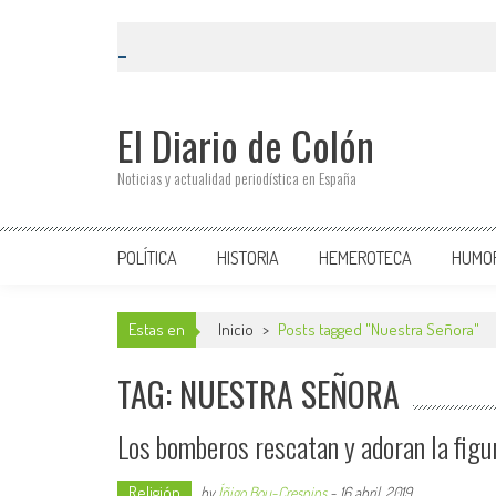
El Diario de Colón
Noticias y actualidad periodística en España
POLÍTICA
HISTORIA
HEMEROTECA
HUMO
Estas en
Inicio
>
Posts tagged "Nuestra Señora"
TAG: NUESTRA SEÑORA
Los bomberos rescatan y adoran la figu
Religión
by
Íñigo Bou-Crespins
-
16 abril, 2019