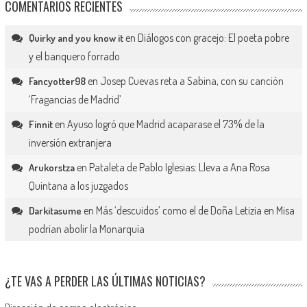
COMENTARIOS RECIENTES
en
Diálogos con gracejo: El poeta pobre
Quirky and you know it
y el banquero forrado
en
Josep Cuevas reta a Sabina, con su canción
Fancyotter98
‘Fragancias de Madrid’
en
Ayuso logró que Madrid acaparase el 73% de la
Finnit
inversión extranjera
en
Pataleta de Pablo Iglesias: Lleva a Ana Rosa
Arukorstza
Quintana a los juzgados
en
Más ‘descuidos’ como el de Doña Letizia en Misa
Darkitasume
podrían abolir la Monarquía
¿TE VAS A PERDER LAS ÚLTIMAS NOTICIAS?