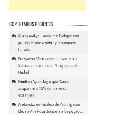
COMENTARIOS RECIENTES
en
Diálogos con
Quirky and you know it
gracejo: El poeta pobre y el banquero
forrado
en
Josep Cuevas reta a
Fancyotter98
Sabina, con su canción ‘Fragancias de
Madrid’
en
Ayuso logró que Madrid
Finnit
acaparase el 73% de la inversión
extranjera
en
Pataleta de Pablo Iglesias:
Arukorstza
Lleva a Ana Rosa Quintana a los juzgados