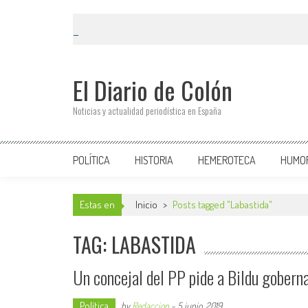
El Diario de Colón
Noticias y actualidad periodística en España
POLÍTICA
HISTORIA
HEMEROTECA
HUMO
Estas en
Inicio
>
Posts tagged "Labastida"
TAG: LABASTIDA
Un concejal del PP pide a Bildu goberna
Política
by
Redaccion
-
5 junio, 2019