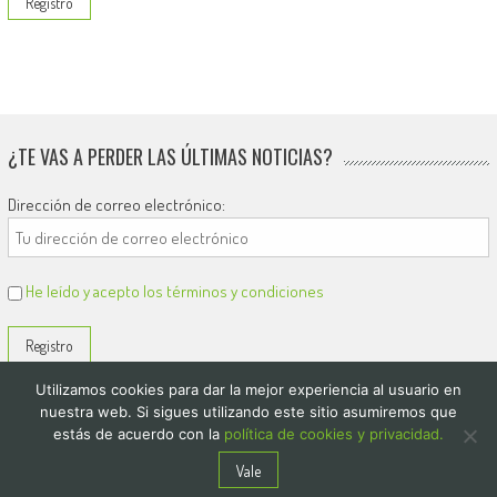
¿TE VAS A PERDER LAS ÚLTIMAS NOTICIAS?
Dirección de correo electrónico:
He leído y acepto los términos y condiciones
Utilizamos cookies para dar la mejor experiencia al usuario en
nuestra web. Si sigues utilizando este sitio asumiremos que
estás de acuerdo con la
política de cookies y privacidad.
© 2026
El Diario de Colón
Vale
Politica de privacidad y cookies
Quienes Somos