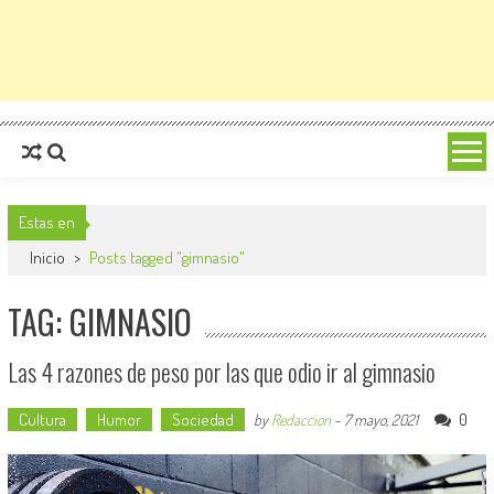
Estas en
Inicio
>
Posts tagged "gimnasio"
TAG: GIMNASIO
Las 4 razones de peso por las que odio ir al gimnasio
Cultura
Humor
Sociedad
0
by
Redaccion
-
7 mayo, 2021