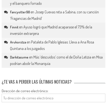
y el banquero forrado
en
Josep Cuevas reta a Sabina, con su canción
Fancyotter98
‘Fragancias de Madrid’
en
Ayuso logró que Madrid acaparase el 73% de la
Finnit
inversión extranjera
en
Pataleta de Pablo Iglesias: Lleva a Ana Rosa
Arukorstza
Quintana a los juzgados
en
Más ‘descuidos’ como el de Doña Letizia en Misa
Darkitasume
podrían abolir la Monarquía
¿TE VAS A PERDER LAS ÚLTIMAS NOTICIAS?
Dirección de correo electrónico: