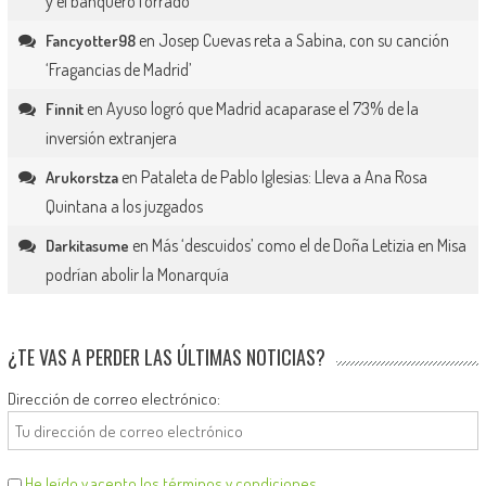
y el banquero forrado
en
Josep Cuevas reta a Sabina, con su canción
Fancyotter98
‘Fragancias de Madrid’
en
Ayuso logró que Madrid acaparase el 73% de la
Finnit
inversión extranjera
en
Pataleta de Pablo Iglesias: Lleva a Ana Rosa
Arukorstza
Quintana a los juzgados
en
Más ‘descuidos’ como el de Doña Letizia en Misa
Darkitasume
podrían abolir la Monarquía
¿TE VAS A PERDER LAS ÚLTIMAS NOTICIAS?
Dirección de correo electrónico:
He leído y acepto los términos y condiciones