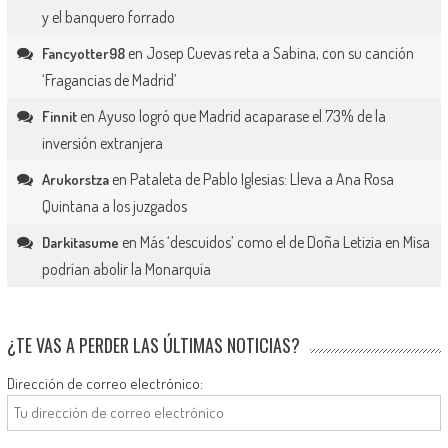
y el banquero forrado
en
Josep Cuevas reta a Sabina, con su canción
Fancyotter98
‘Fragancias de Madrid’
en
Ayuso logró que Madrid acaparase el 73% de la
Finnit
inversión extranjera
en
Pataleta de Pablo Iglesias: Lleva a Ana Rosa
Arukorstza
Quintana a los juzgados
en
Más ‘descuidos’ como el de Doña Letizia en Misa
Darkitasume
podrían abolir la Monarquía
¿TE VAS A PERDER LAS ÚLTIMAS NOTICIAS?
Dirección de correo electrónico: