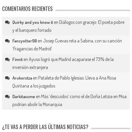
COMENTARIOS RECIENTES
en
Diálogos con gracejo: El poeta pobre
Quirky and you know it
y el banquero forrado
en
Josep Cuevas reta a Sabina, con su canción
Fancyotter98
‘Fragancias de Madrid’
en
Ayuso logró que Madrid acaparase el 73% de la
Finnit
inversión extranjera
en
Pataleta de Pablo Iglesias: Lleva a Ana Rosa
Arukorstza
Quintana a los juzgados
en
Más ‘descuidos’ como el de Doña Letizia en Misa
Darkitasume
podrían abolir la Monarquía
¿TE VAS A PERDER LAS ÚLTIMAS NOTICIAS?