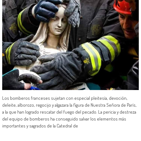
Los bomberos franceses sujetan con especial pleitesía, devoción,
deleite, alborozo, regocijo y algazara la figura de Nuestra Señora de París,
a la que han logrado rescatar del fuego del pecado. La pericia y destreza
del equipo de bomberos ha conseguido salvar los elementos más
importantes y sagrados de la Catedral de