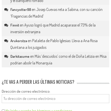
y el banquero forrado
en
Josep Cuevas reta a Sabina, con su canción
Fancyotter98
‘Fragancias de Madrid’
en
Ayuso logró que Madrid acaparase el 73% de la
Finnit
inversión extranjera
en
Pataleta de Pablo Iglesias: Lleva a Ana Rosa
Arukorstza
Quintana a los juzgados
en
Más ‘descuidos’ como el de Doña Letizia en Misa
Darkitasume
podrían abolir la Monarquía
¿TE VAS A PERDER LAS ÚLTIMAS NOTICIAS?
Dirección de correo electrónico:
He leído y acepto los términos y condiciones