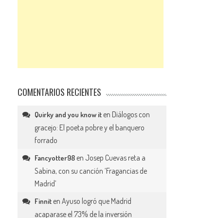
COMENTARIOS RECIENTES
en
Diálogos con
Quirky and you know it
gracejo: El poeta pobre y el banquero
forrado
en
Josep Cuevas reta a
Fancyotter98
Sabina, con su canción ‘Fragancias de
Madrid’
en
Ayuso logró que Madrid
Finnit
acaparase el 73% de la inversión