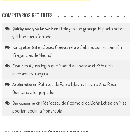
COMENTARIOS RECIENTES
en
Diálogos con gracejo: El poeta pobre
Quirky and you know it
y el banquero forrado
en
Josep Cuevas reta a Sabina, con su canción
Fancyotter98
‘Fragancias de Madrid’
en
Ayuso logró que Madrid acaparase el 73% de la
Finnit
inversión extranjera
en
Pataleta de Pablo Iglesias: Lleva a Ana Rosa
Arukorstza
Quintana a los juzgados
en
Más ‘descuidos’ como el de Doña Letizia en Misa
Darkitasume
podrían abolir la Monarquía