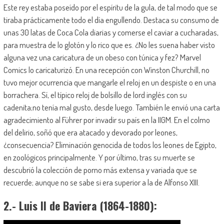
Este rey estaba poseído por el espíritu de la gula, de tal modo que se
tiraba prácticamente todo el día engullendo. Destaca su consumo de
unas 30 latas de Coca Cola diarias y comerse el caviar a cucharadas,
para muestra de lo glotón y lo rico que es. ¿No les suena haber visto
alguna vez una caricatura de un obeso con túnica y fez? Marvel
Comics lo caricaturizó. En una recepción con Winston Churchill, no
tuvo mejor ocurrencia que mangarle el reloj en un despiste o en una
borrachera. Sí, el típico reloj de bolsillo de lord inglés con su
cadenita;no tenía mal gusto, desde luego. También le envió una carta
agradecimiento al Führer por invadir su país en la IIGM. En el colmo
del delirio, soñó que era atacado y devorado por leones,
¿consecuencia? Eliminación genocida de todos los leones de Egipto,
en zoológicos principalmente. Y por último, tras su muerte se
descubrió la colección de porno más extensa y variada que se
recuerde; aunque no se sabe si era superior a la de Alfonso XIII.
2.- Luis II de Baviera (1864-1880):