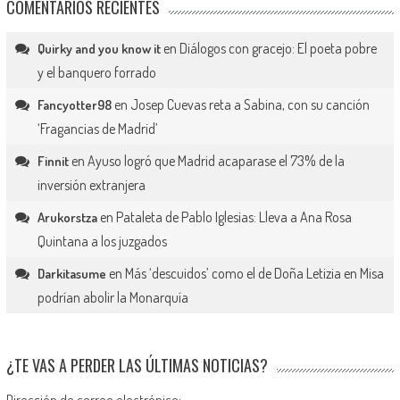
COMENTARIOS RECIENTES
en
Diálogos con gracejo: El poeta pobre
Quirky and you know it
y el banquero forrado
en
Josep Cuevas reta a Sabina, con su canción
Fancyotter98
‘Fragancias de Madrid’
en
Ayuso logró que Madrid acaparase el 73% de la
Finnit
inversión extranjera
en
Pataleta de Pablo Iglesias: Lleva a Ana Rosa
Arukorstza
Quintana a los juzgados
en
Más ‘descuidos’ como el de Doña Letizia en Misa
Darkitasume
podrían abolir la Monarquía
¿TE VAS A PERDER LAS ÚLTIMAS NOTICIAS?
Dirección de correo electrónico: